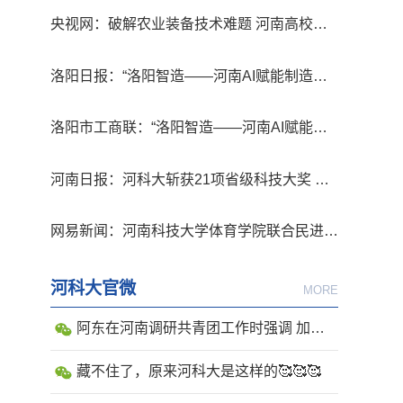
备分会医院高质量建设与发展研讨会在洛阳召
4
央视网：破解农业装备技术难题 河南高校重
开
要科技成果落地转化
5
洛阳日报：“洛阳智造——河南AI赋能制造业
高质量发展实践”创新大会举行
6
洛阳市工商联：“洛阳智造——河南AI赋能制
造业高质量发展实践”创新大会在洛举行
7
河南日报：河科大斩获21项省级科技大奖 两
个一等奖聚焦智慧农业
8
网易新闻：河南科技大学体育学院联合民进洛
阳市委会开展“播种绿色希望，共建美丽家园”
河科大官微
植树节活动
MORE
阿东在河南调研共青团工作时强调 加强
党建带团建工作 促进青少年高质量发展
藏不住了，原来河科大是这样的🥰🥰🥰