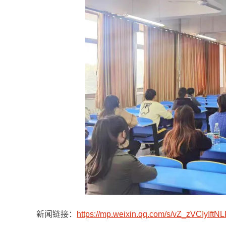
新闻链接：
https://mp.weixin.qq.com/s/vZ_zVCIyIf